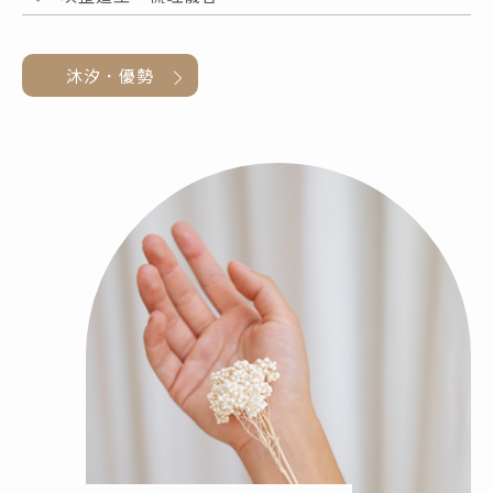
沐汐．優勢